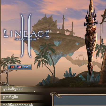
*
*
*
*
*
*
*
დასაწყისი
*
ფორუმი
*
დამწყებთათვის